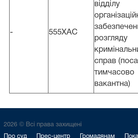
відділу
організацій
забезпечен
-
555ХАС
розгляду
кримінальн
справ (пос
тимчасово
вакантна)
2026 © Всі права захищені
Про суд
Прес-центр
Громадянам
Пока