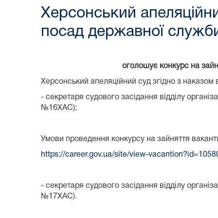
Херсонський апеляційни
посад державної служби
оголошує конкурс на зайн
Херсонський апеляційний суд згідно з наказом
- секретаря судового засідання відділу організ
№16ХАС);
Умови проведення конкурсу на зайняття вакант
https://career.gov.ua/site/view-vacantion?id=1058
- секретаря судового засідання відділу організ
№17ХАС).