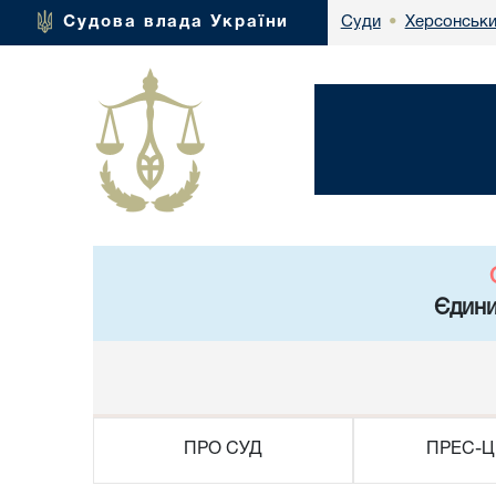
Херсонськи
Судова влада України
Суди
•
Єдини
ПРО СУД
ПРЕС-Ц