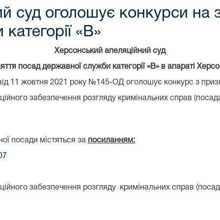
й суд оголошує конкурси на 
 категорії «В»
Херсонський апеляційний суд
яття посад державної служби категорії
«В» в апараті Херс
 від 11 жовтня 2021 року №145-ОД оголошує конкурс з приз
аційного забезпечення розгляду кримінальних справ (посада
ної посади містяться за
посиланням:
07
аційного забезпечення розгляду кримінальних справ (посад