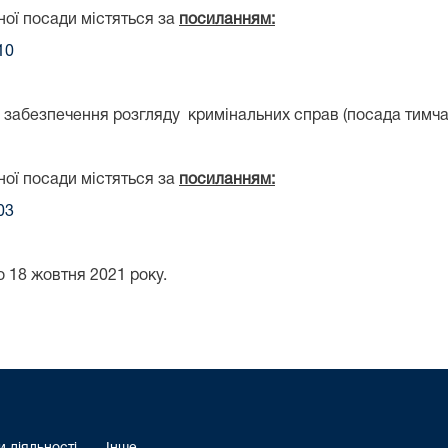
ної посади містяться за
посиланням:
10
го забезпечення розгляду кримінальних справ (посада тимч
ної посади містяться за
посиланням:
03
о 18 жовтня 2021 року.