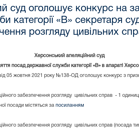
й суд оголошує конкурс на за
и категорії «В» секретаря суд
ечення розгляду цивільних сп
Херсонський апеляційний суд
яття посад державної служби категорії
«В» в апараті Херс
 від 05 жовтня 2021 року №138-ОД оголошує конкурс з приз
аційного забезпечення розгляду цивільних справ - 1 одини
ної посади містяться за
посиланням
ційного забезпечення розгляду цивільних справ (посада ти