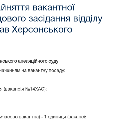
йняття вакантної
ового засідання відділу
рав Херсонського
онського апеляційного суду
наченням на вакантну посаду:
ця (вакансія №14ХАС);
мчасово вакантна) - 1 одиниця (вакансія