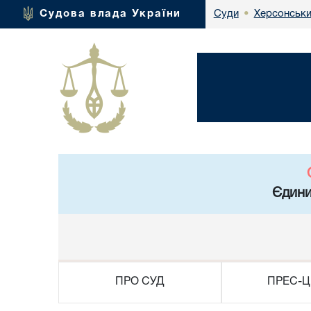
Херсонськи
Судова влада України
Суди
•
Єдини
ПРО СУД
ПРЕС-Ц