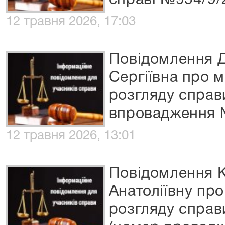
справі №954/9/
12 травня 2026, 17:03
Повідомлення 
Сергіївна про м
розгляду справ
впровадження 
12 травня 2026, 13:01
Повідомлення К
Анатоліївну про
розгляду справ