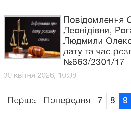
Повідомлення С
Леонідівни, Рог
Людмили Олекса
дату та час роз
№663/2301/17
30 квітня 2026, 10:38
Перша
Попередня
7
8
9