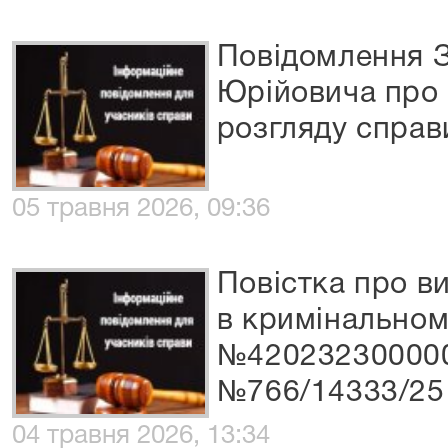
Повідомлення 
Юрійовича про м
розгляду справ
05 травня 2026, 09:36
Повістка про в
в кримінальном
№420232300000
№766/14333/25
04 травня 2026, 13:34