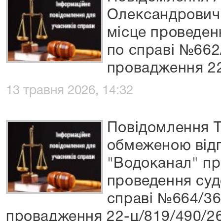
Олександровича
місце проведен
по справі №662
провадження 22
13 травня 2026, 14:32
Повідомлення Т
обмеженою відп
"Водоканал" про
проведення суд
справі №664/36
провадження 22-ц/819/490/2