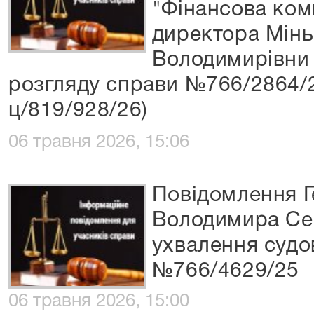
"Фінансова ком
директора Мінь
Володимирівни п
розгляду справи №766/2864/
ц/819/928/26)
06 травня 2026, 15:06
Повідомлення 
Володимира Се
ухвалення судо
№766/4629/25
06 травня 2026, 15:00