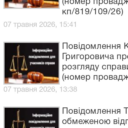
(номер провадж
кп/819/109/26)
07 травня 2026, 15:41
Повідомлення 
Григоровича про
розгляду спра
(номер провадж
07 травня 2026, 13:38
Повідомлення Т
обмеженою відп