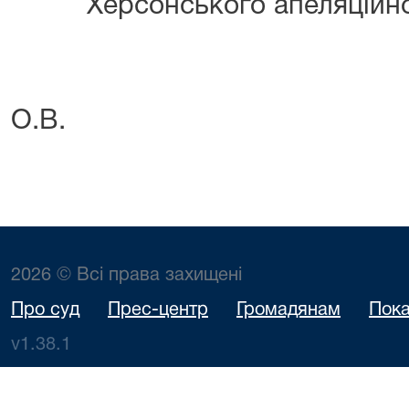
Херсонського апел
Калі
О.В.
2026 © Всі права захищені
Про суд
Прес-центр
Громадянам
Пока
v1.38.1