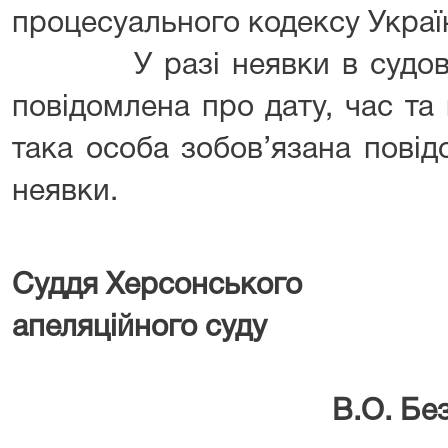
процесуального кодексу Украї
У разі неявки в судове з
повідомлена про дату, час та
така особа зобов’язана пові
неявки.
Суддя Херсонського
апеляційн
В.О. Бездра