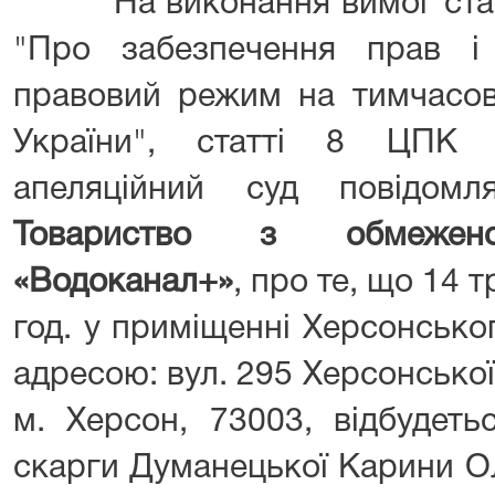
На виконання вимог статті
"Про забезпечення прав і
правовий режим на тимчасово
України", статті 8 ЦПК 
апеляційний суд повідомл
Товариство з обмеженою
«Водоканал+»
, про те, що 14 
год. у приміщенні Херсонсько
адресою: вул. 295 Херсонської с
м. Херсон, 73003, відбудеть
скарги Думанецької Карини О