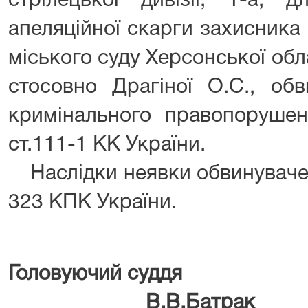
стрілецької дивізії, 1-а, 
апеляційної скарги захисника
міського суду Херсонської обла
стосовно Драгіної О.С., обв
кримінального правопорушен
ст.111-1 КК України.
Наслідки неявки обвинувачено
323 КПК України.
Головуючи
В.В.Батрак