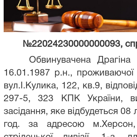
№22024230000000093, сп
Обвинувачена Драгіна Ол
16.01.1987 р.н., проживаючої
вул.І.Кулика, 122, кв.9, відпов
297-5, 323 КПК України, в
засідання, яке відбудеться 08 
год. за адресою м.Херсон,