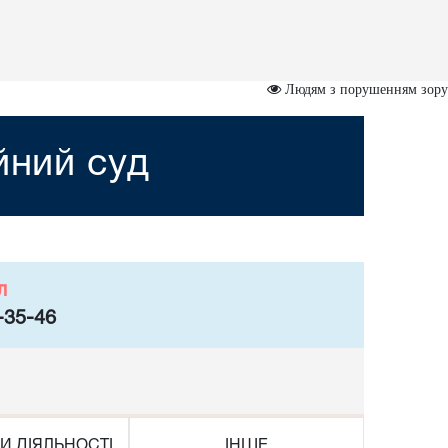
Людям з порушенням зору
йний суд
л
-35-46
И ДІЯЛЬНОСТІ
ІНШЕ