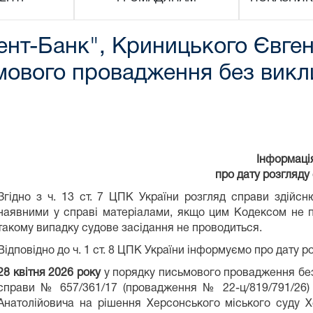
нт-Банк", Криницького Євген
мового провадження без викл
Інформаці
про дату розгляду
Згідно з ч. 13 ст. 7 ЦПК України розгляд справи здійс
наявними у справі матеріалами, якщо цим Кодексом не п
такому випадку судове засідання не проводиться.
Відповідно до ч. 1 ст. 8 ЦПК України інформуємо про дату р
28 квітня 2026 року
у порядку письмового провадження без
справи № 657/361/17 (провадження № 22-ц/819/791/26)
Анатолійовича на рішення Херсонського міського суду Х