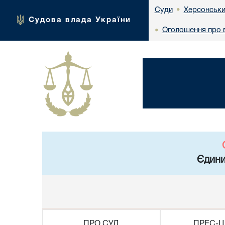
Херсонськи
Суди
•
Судова влада України
Оголошення про в
•
Єдини
ПРО СУД
ПРЕС-Ц