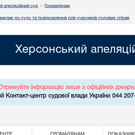
й апеляційний суд
Громадянам
•
иклик до суду та повідомлення для учасників судових справ
Херсонський апеляці
Отримуйте інформацію лише з офіційних джере
й Контакт-центр судової влади України 044 207
ЕНТР
ГРОМАДЯНАМ
ПОКАЗНИК