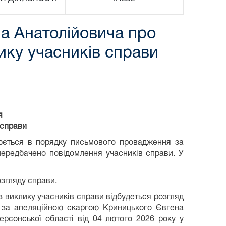
а Анатолійовича про
ику учасників справи
я
 справи
нюється в порядку письмового провадження за
ередбачено повідомлення учасників справи. У
озгляду справи.
 виклику учасників справи відбудеться розгляд
 за апеляційною скаргою Криницького Євгена
ерсонської області від 04 лютого 2026 року у