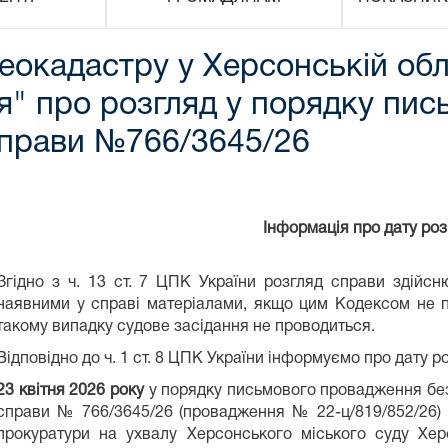
окадастру у Херсонській обл
я" про розгляд у порядку пи
справи №766/3645/26
Інформація про дату ро
Згідно з ч. 13 ст. 7 ЦПК України розгляд справи здійс
наявними у справі матеріалами, якщо цим Кодексом не п
такому випадку судове засідання не проводиться.
Відповідно до ч. 1 ст. 8 ЦПК України інформуємо про дату р
23 квітня 2026 року
у порядку письмового провадження без
справи № 766/3645/26 (провадження № 22-ц/819/852/26) 
прокуратури на ухвалу Херсонського міського суду Хер