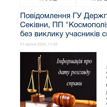
Повідомлення ГУ Держге
Секівни, ПП "Космополі
без виклику учасників 
21 квітня 2026, 11:59