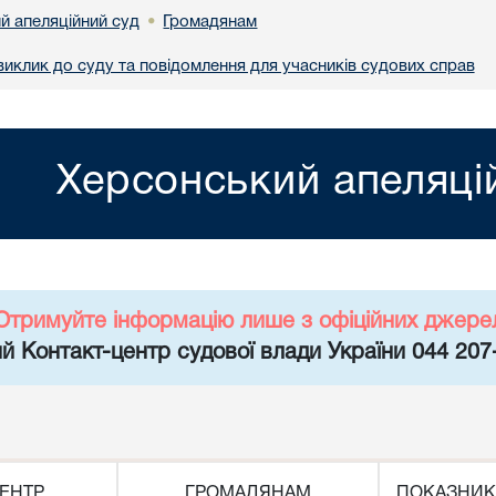
й апеляційний суд
Громадянам
•
иклик до суду та повідомлення для учасників судових справ
Херсонський апеляці
Отримуйте інформацію лише з офіційних джере
й Контакт-центр судової влади України 044 207
ЕНТР
ГРОМАДЯНАМ
ПОКАЗНИК