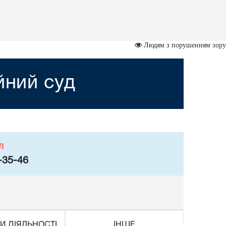
Людям з порушенням зору
йний суд
л
-35-46
И ДІЯЛЬНОСТІ
ІНШЕ