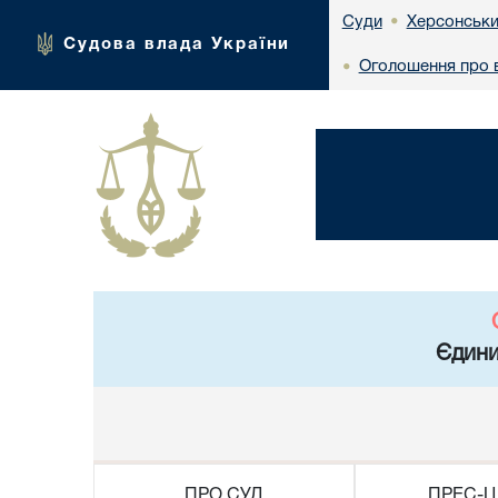
Херсонськи
Суди
•
Судова влада України
Оголошення про в
•
Єдини
ПРО СУД
ПРЕС-Ц