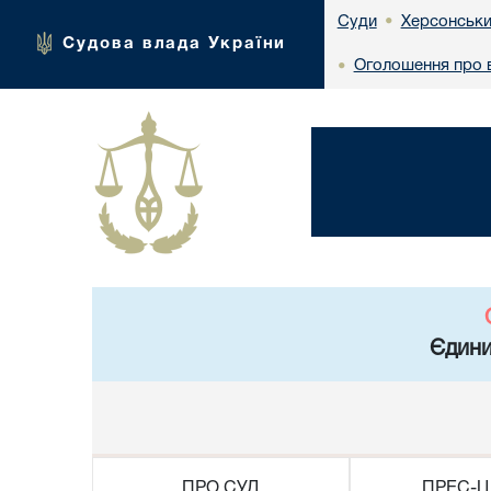
Херсонськи
Суди
•
Судова влада України
Оголошення про в
•
Єдини
ПРО СУД
ПРЕС-Ц