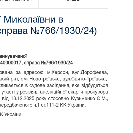
ї Миколаївни в
справа №766/1930/24)
бвинуваченої
40000017, справа №766/1930/24
рована за адресою: м.Херсон, вул.Дорофеєва,
кий р-н, смт.Новотроїцьке, вул.Свято-Троїцька,
икликається в судове засідання, яке відбудеться
 участі у розгляді апеляційної скарги прокурора
 від 18.12.2025 року стосовно Кузьменко Є.М.,
ередбаченого ч.1 ст.111-2 КК України.
К України.