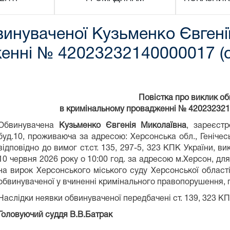
винуваченої Кузьменко Євгені
енні № 42023232140000017 (
Повістка про виклик о
в кримінальному провадженні № 420232321
Обвинувачена
Кузьменко Євгенія Миколаївна
, зареєст
буд.10, проживаюча за адресою: Херсонська обл., Генічесь
відповідно до вимог ст.ст. 135, 297-5, 323 КПК України, в
10 червня 2026 року о 10:00 год. за адресою м.Херсон, для
на вирок Херсонського міського суду Херсонської області
обвинуваченої у вчиненні кримінального правопорушення, п
Наслідки неявки обвинуваченої передбачені ст. 139, 323 КП
Головуючий суддя В.В.Батрак