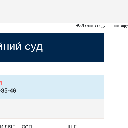
Людям з порушенням зору
йний суд
л
-35-46
И ДІЯЛЬНОСТІ
ІНШЕ