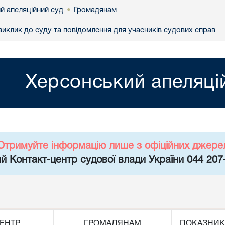
й апеляційний суд
Громадянам
•
иклик до суду та повідомлення для учасників судових справ
Херсонський апеляці
Отримуйте інформацію лише з офіційних джере
й Контакт-центр судової влади України 044 207
ЕНТР
ГРОМАДЯНАМ
ПОКАЗНИК