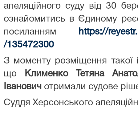
апеляційного суду від 30 бе
ознайомитись в Єдиному реєс
посиланням
https://reye
/135472300
З моменту розміщення такої 
що
Клименко Тетяна Анатол
Іванович
отримали судове ріш
Суддя Херсонського апеляційн