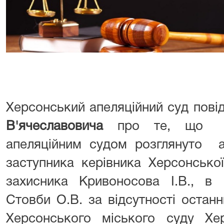
Херсонський апеляційний суд пов
В'ячеславовича
про те, щ
апеляційним судом розглянуто а
заступника керівника Херсонсько
захисника Кривоносова І.В., в 
Стовби О.В. за відсутності останнь
Херсонського міського суду Хер