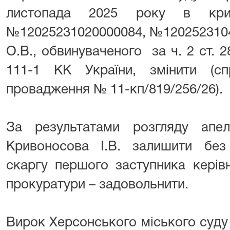
листопада 2025 року в крим
№12025231020000084, №1202523104
О.В., обвинуваченого за ч. 2 ст. 28 
111-1 КК України, змінити (
провадження № 11-кп/819/256/26).
За результатами розгляду апел
Кривоносова І.В. залишити без 
скаргу першого заступника керів
прокуратури – задовольнити.
Вирок Херсонського міського суду 