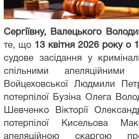
Сергіївну, Валецького Волод
те, що
13 квітня 2026 року о 1
судове засідання у криміна
спільними апеляційними 
Войцеховської Людмили Петр
потерпілої Бузіна Олега Воло
Шевченко Вікторії Олександ
потерпілої Кисельова Ма
апеляційною скаргою п