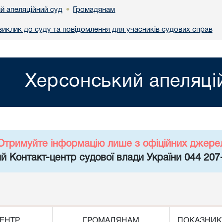
й апеляційний суд
Громадянам
•
иклик до суду та повідомлення для учасників судових справ
Херсонський апеляці
Отримуйте інформацію лише з офіційних джере
й Контакт-центр судової влади України 044 207
ЕНТР
ГРОМАДЯНАМ
ПОКАЗНИК