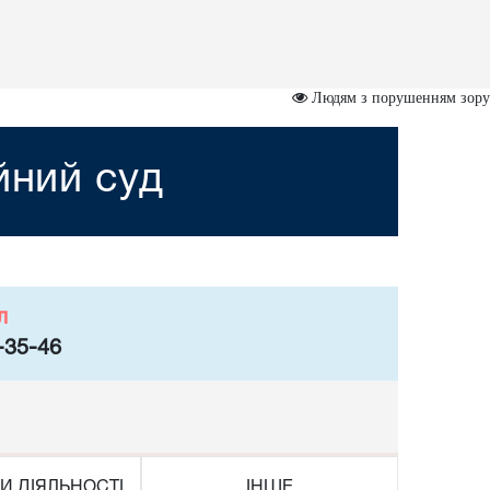
Людям з порушенням зору
йний суд
л
-35-46
И ДІЯЛЬНОСТІ
ІНШЕ