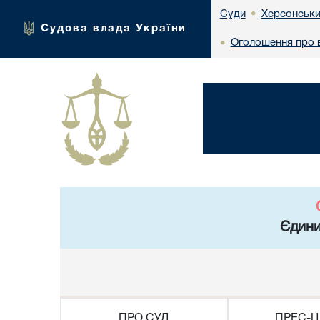
Херсонськи
Суди
•
Судова влада України
Оголошення про в
•
Єдини
ПРО СУД
ПРЕС-Ц