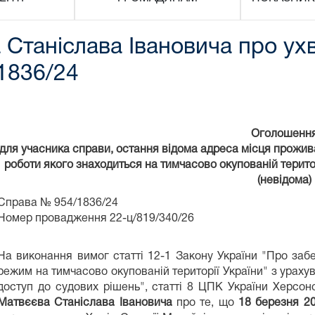
Станіслава Івановича про ух
1836/24
Оголошенн
для учасника справи, остання відома адреса місця прожив
роботи якого знаходиться на тимчасово окупованій територ
(невідома)
Справа № 954/1836/24
Номер провадження 22-ц/819/340/26
На виконання вимог статті 12-1 Закону України "Про заб
режим на тимчасово окупованій території України" з урах
доступ до судових рішень", статті 8 ЦПК України Херсон
Матвєєва Станіслава Івановича
про те, що
18 березня 2