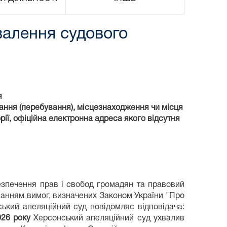
валення судового
я
ання (перебування), місцезнаходження чи місця
ії, офіційна електронна адреса якого відсутня
езпечення прав і свобод громадян та правовий
уванням вимог, визначених Законом України "Про
ський апеляційний суд повідомляє відповідача:
026 року
Херсонський апеляційний суд ухвалив