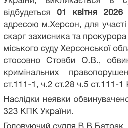
України, викликається в с
відбудеться
01
квітня 2026
адресою м.Херсон, для участі
скарг захисника та прокурора
міського суду Херсонської обла
стосовно Стовби О.В., обви
кримінальних правопоруше
ст.111-1, ч.2 ст.28 ч.5 ст.111-1
Наслідки неявки обвинувачено
323 КПК України.
Головуючий суддя В.В.Батрак