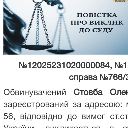
№12025231020000084, №1
справа №766/
Обвинувачений
Стовба Олек
зареєстрований за адресою: 
56, відповідно до вимог ст.с