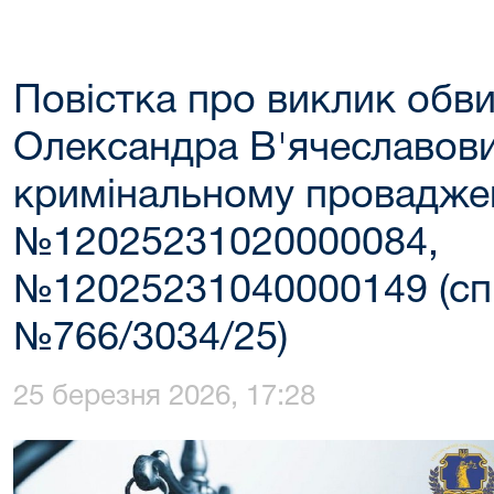
Повістка про виклик обв
Олександра В'ячеславови
кримінальному провадже
№12025231020000084,
№12025231040000149 (сп
№766/3034/25)
25 березня 2026, 17:28