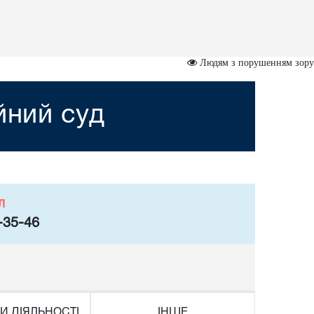
Людям з порушенням зору
йний суд
л
-35-46
И ДІЯЛЬНОСТІ
ІНШЕ