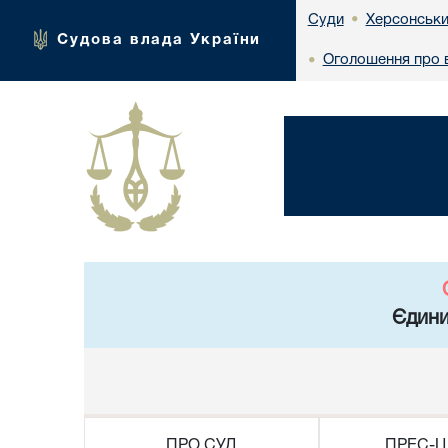
Херсонськи
Суди
•
Судова влада України
Оголошення про в
•
Єдини
ПРО СУД
ПРЕС-Ц