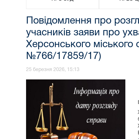
Повідомлення про розг
учасників заяви про ух
Херсонського міського с
№766/17859/17)
25 березня 2026, 15:13