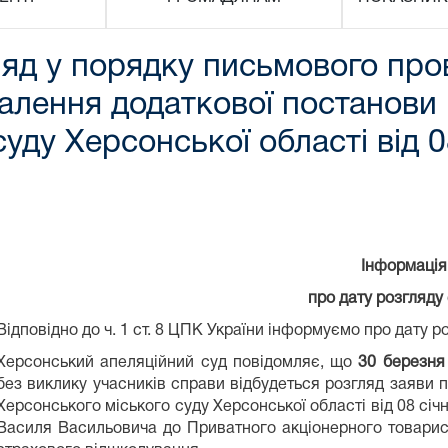
ляд у порядку письмового про
валення додаткової постанови
уду Херсонської області від 0
Інформація
про дату розгляду
Відповідно до ч. 1 ст. 8 ЦПК України інформуємо про дату р
Херсонський апеляційний суд повідомляє, що
30 березня
без виклику учасників справи відбудеться розгляд заяви 
Херсонського міського суду Херсонської області від 08 січ
Василя Васильовича до Приватного акціонерного товарис