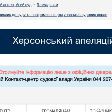
й апеляційний суд
Громадянам
•
иклик до суду та повідомлення для учасників судових справ
Херсонський апеляці
Отримуйте інформацію лише з офіційних джере
й Контакт-центр судової влади України 044 207
ЕНТР
ГРОМАДЯНАМ
ПОКАЗНИК