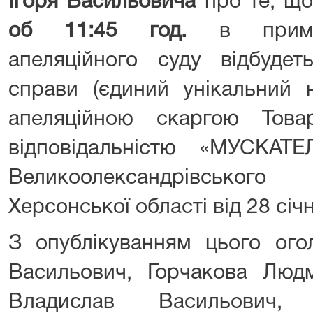
Ігоря Васильовича
про те, щ
об 11:45 год.
в приміщ
апеляційного суду відбудет
справи (єдиний унікальний 
апеляційною скаргою Тов
відповідальністю «МУСКА
Великоолександрівсько
Херсонської області від 28 січ
З опублікуванням цього ог
Васильович, Горчакова Люд
Владислав Васильович, 