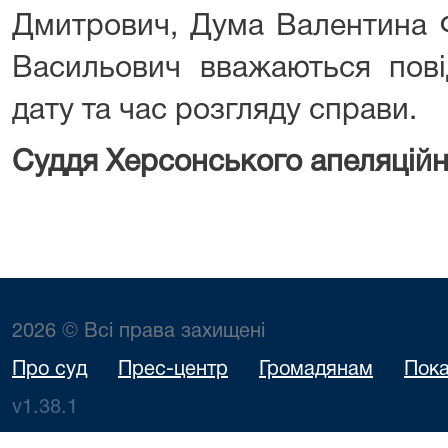
Дмитрович, Дума Валентина Ф
Васильович вважаються пові
дату та час розгляду справи.
Суддя Херсонського апеляційн
2026 © Всі права захищені
Про суд
Прес-центр
Громадянам
Пока
v1.38.1