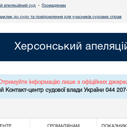
й апеляційний суд
Громадянам
•
иклик до суду та повідомлення для учасників судових справ
Херсонський апеляці
Отримуйте інформацію лише з офіційних джере
й Контакт-центр судової влади України 044 207
ЕНТР
ГРОМАДЯНАМ
ПОКАЗНИК