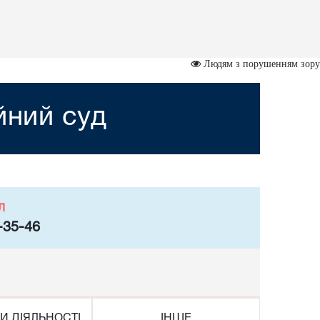
Людям з порушенням зору
йний суд
л
-35-46
И ДІЯЛЬНОСТІ
ІНШЕ