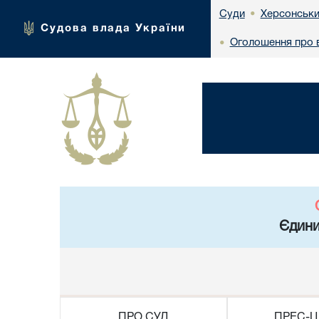
Херсонськи
Суди
•
Судова влада України
Оголошення про в
•
Єдини
ПРО СУД
ПРЕС-Ц