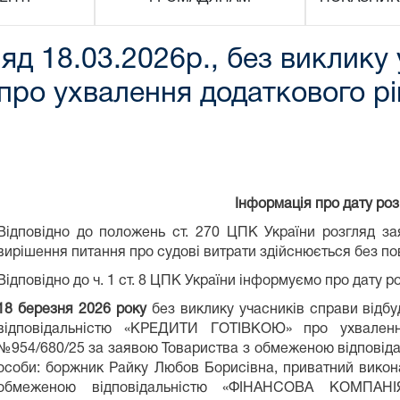
яд 18.03.2026р., без виклику 
о ухвалення додаткового рі
Інформація про дату ро
Відповідно до положень ст. 270 ЦПК України розгляд з
вирішення питання про судові витрати здійснюється без по
Відповідно до ч. 1 ст. 8 ЦПК України інформуємо про дату р
18 березня 2026 року
без виклику учасників справи відб
відповідальністю «КРЕДИТИ ГОТІВКОЮ» про ухваленн
№954/680/25 за заявою Товариства з обмеженою відповід
особи: боржник Райку Любов Борисівна, приватний викона
обмеженою відповідальністю «ФІНАНСОВА КОМПАН