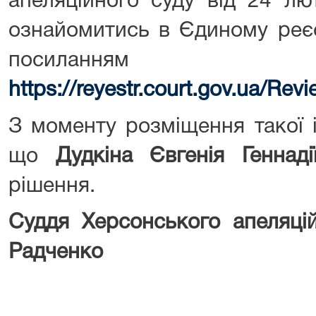
апеляційного суду від 24 л
ознайомитись в Єдиному реєс
посиланням
https://reyestr.court.gov.ua/Re
З моменту розміщення такої 
що
Дудкіна Євгенія Геннаді
рішення.
Суддя Херсонського апел
Радченко