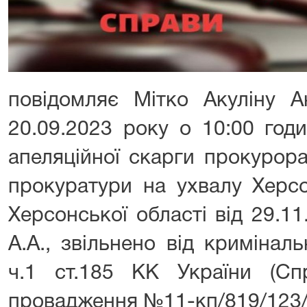
повідомляє Мітко Акуліну А
20.09.2023 року о 10:00 годи
апеляційної скарги прокурор
прокуратури на ухвалу Херсо
Херсонської області від 29.1
А.А., звільнено від криміналь
ч.1 ст.185 КК України (С
провадження №11-кп/819/123/