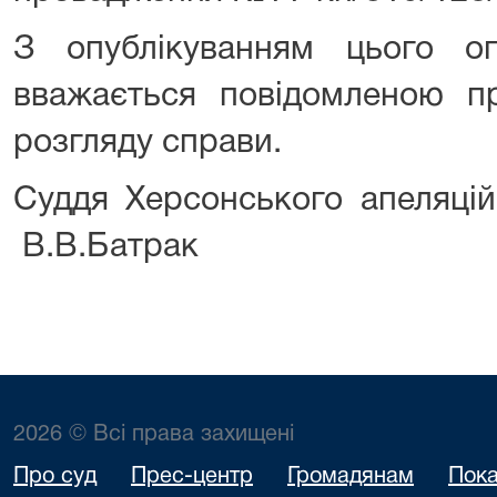
З опублікуванням цього о
вважається повідомленою пр
розгляду справи.
Суддя Херсонського а
В.В.Батрак
2026 © Всі права захищені
Про суд
Прес-центр
Громадянам
Пока