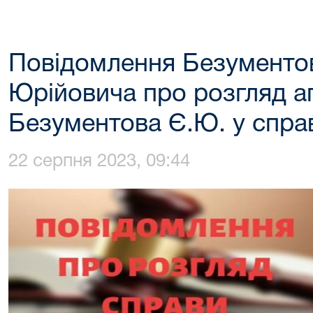
Повідомлення Безументов
Юрійовича про розгляд ап
Безументова Є.Ю. у спра
22 серпня 2023, 09:44