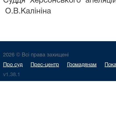
Суддя Херсонського а
О.В.Калініна
2026 © Всі права захищені
Про суд
Прес-центр
Громадянам
Пока
v1.38.1