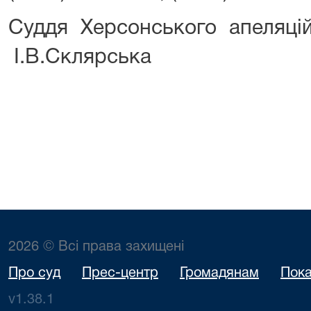
Суддя Херсонського а
І.В.Склярська
2026 © Всі права захищені
Про суд
Прес-центр
Громадянам
Пока
v1.38.1