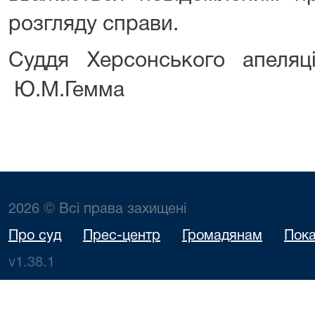
розгляду справи.
Суддя Херсонського а
Ю.М.Гемма
2026 © Всі права захищені
Про суд
Прес-центр
Громадянам
Пока
v1.38.1